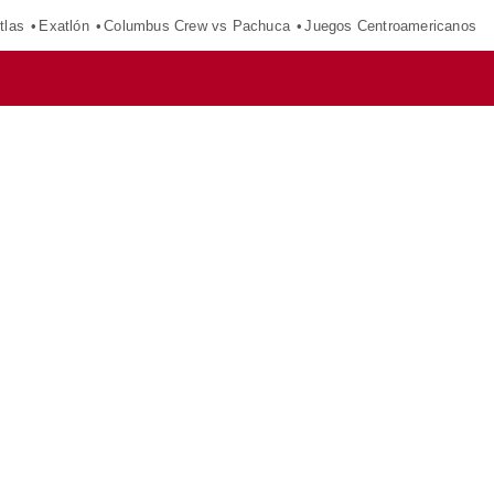
tlas
Exatlón
Columbus Crew vs Pachuca
Juegos Centroamericanos