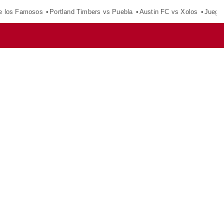
e los Famosos
Portland Timbers vs Puebla
Austin FC vs Xolos
Juego