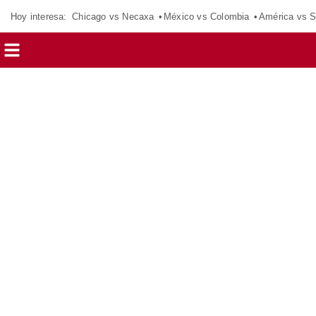
Hoy interesa:
Chicago vs Necaxa
México vs Colombia
América vs S