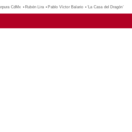
púrpura CdMx
Rubén Lira
Pablo Víctor Balario
‘La Casa del Dragón’