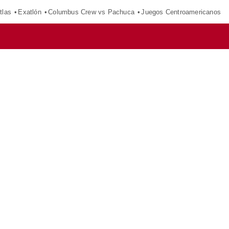
tlas
Exatlón
Columbus Crew vs Pachuca
Juegos Centroamericanos