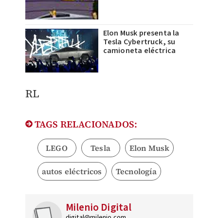
Elon Musk presenta la
Tesla Cybertruck, su
camioneta eléctrica
RL
TAGS RELACIONADOS:
LEGO
Tesla
Elon Musk
autos eléctricos
Tecnología
Milenio Digital
digital@milenio.com