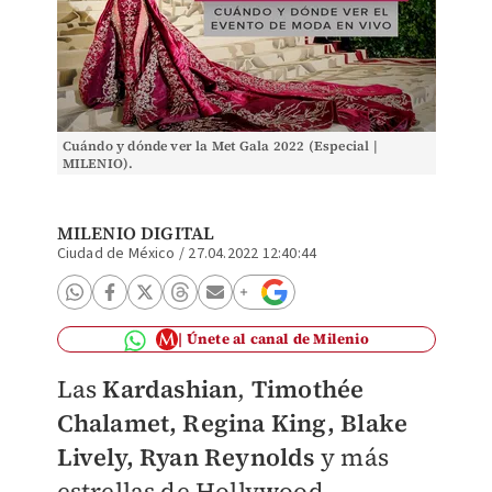
Cuándo y dónde ver la Met Gala 2022 (Especial |
MILENIO).
MILENIO DIGITAL
Ciudad de México
/
27.04.2022 12:40:44
Únete al canal de Milenio
Las
Kardashi
a
n
,
Timothée
Chalamet, Regina King,
Blake
Lively, Ryan Reynolds
y más
estrellas de Hollywood