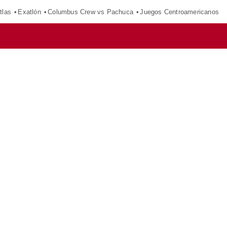
tlas
Exatlón
Columbus Crew vs Pachuca
Juegos Centroamericanos