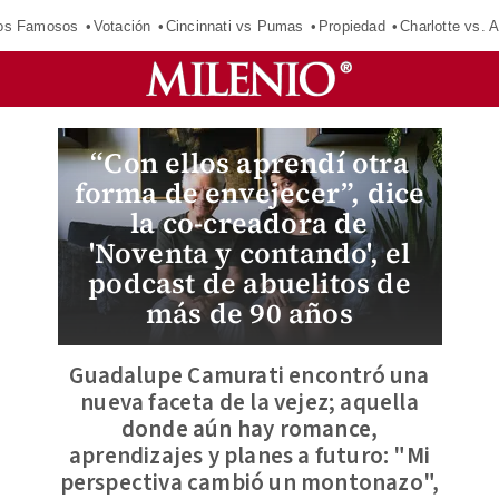
los Famosos
Votación
Cincinnati vs Pumas
Propiedad
Charlotte vs. A
“Con ellos aprendí otra
forma de envejecer”, dice
la co-creadora de
'Noventa y contando', el
podcast de abuelitos de
más de 90 años
Guadalupe Camurati encontró una
nueva faceta de la vejez; aquella
donde aún hay romance,
aprendizajes y planes a futuro: "Mi
perspectiva cambió un montonazo",