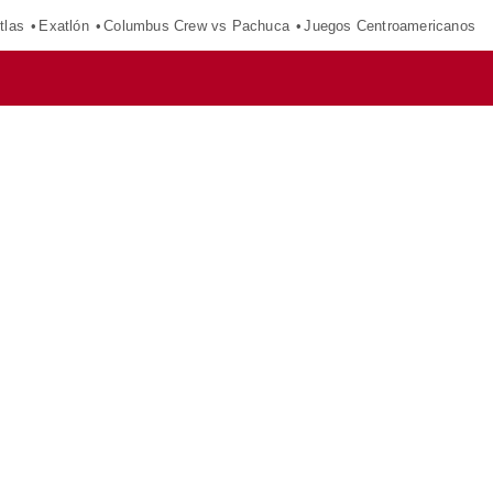
tlas
Exatlón
Columbus Crew vs Pachuca
Juegos Centroamericanos