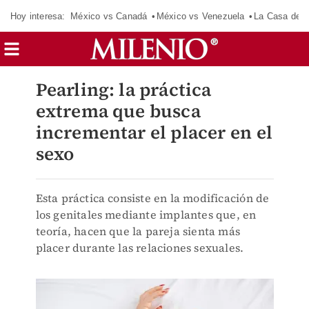
Hoy interesa:
México vs Canadá
México vs Venezuela
La Casa de 
Pearling: la práctica
extrema que busca
incrementar el placer en el
sexo
Esta práctica consiste en la modificación de
los genitales mediante implantes que, en
teoría, hacen que la pareja sienta más
placer durante las relaciones sexuales.