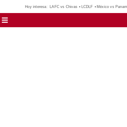
Hoy interesa:
LAFC vs Chivas
LCDLF
México vs Pana