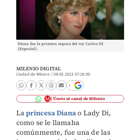
Diana fue la primera esposa del rey Carlos III
(Especial).
MILENIO DIGITAL
Ciudad de México
/
06.05.2023 07:28:00
Únete al canal de Milenio
La
princesa Diana
o Lady Di,
como se le llamaba
comúnmente, fue una de las