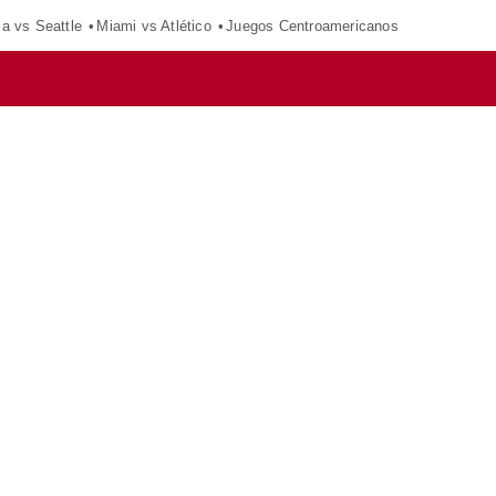
ca vs Seattle
Miami vs Atlético
Juegos Centroamericanos