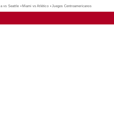
ca vs Seattle
Miami vs Atlético
Juegos Centroamericanos