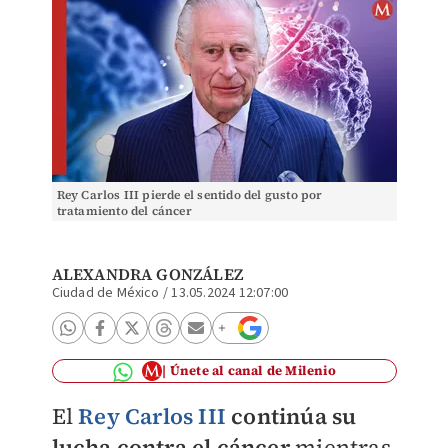
Rey Carlos III pierde el sentido del gusto por
tratamiento del cáncer
ALEXANDRA GONZÁLEZ
Ciudad de México
/
13.05.2024 12:07:00
Únete al canal de Milenio
El
Rey Carlos III
continúa su
lucha contra el cáncer
mientras