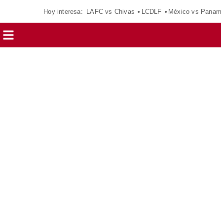
Hoy interesa:
LAFC vs Chivas
LCDLF
México vs Pana