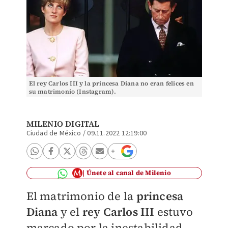
El rey Carlos III y la princesa Diana no eran felices en
su matrimonio (Instagram).
MILENIO DIGITAL
Ciudad de México
/
09.11.2022 12:19:00
Únete al canal de Milenio
El matrimonio de la
princesa
Diana
y el
rey Carlos III
estuvo
marcado por la inestabilidad,