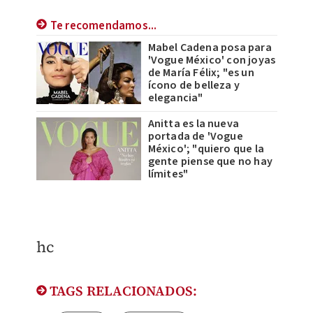
Te recomendamos...
Mabel Cadena posa para
'Vogue México' con joyas
de María Félix; "es un
ícono de belleza y
elegancia"
Anitta es la nueva
portada de 'Vogue
México'; "quiero que la
gente piense que no hay
límites"
​hc
TAGS RELACIONADOS: