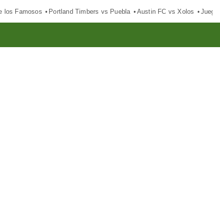
e los Famosos
Portland Timbers vs Puebla
Austin FC vs Xolos
Juego