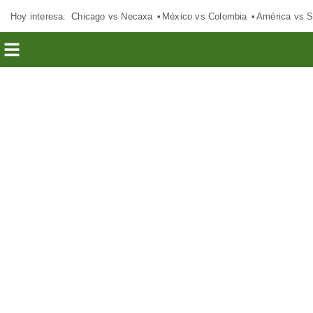
Hoy interesa:
Chicago vs Necaxa
México vs Colombia
América vs S