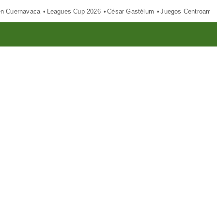
en Cuernavaca
Leagues Cup 2026
César Gastélum
Juegos Centroamer