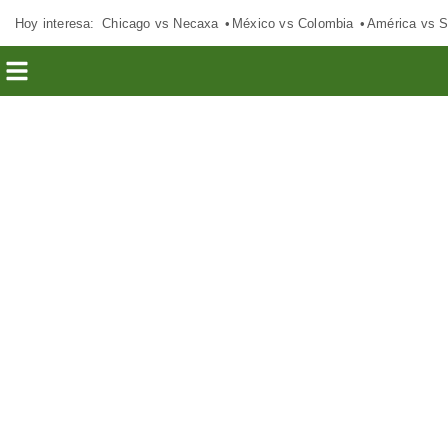
Hoy interesa:
Chicago vs Necaxa
México vs Colombia
América vs S