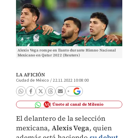
Alexis Vega rompe en llanto durante Himno Nacional
Mexicano en Qatar 2022 (Reuters)
LA AFICIÓN
Ciudad de México
/
22.11.2022 10:08:00
Únete al canal de Milenio
El delantero de la selección
mexicana,
Alexis Vega
, quien
además está haciendo
su debut