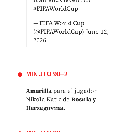
It all ends level! ????
#FIFAWorldCup
— FIFA World Cup
(@FIFAWorldCup)
June 12,
2026
MINUTO 90+2
Amarilla
para el jugador
Nikola Katic de
Bosnia y
Herzegovina.