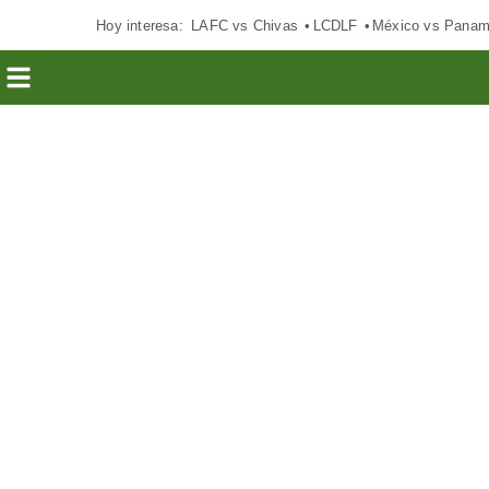
Hoy interesa:
LAFC vs Chivas
LCDLF
México vs Pana