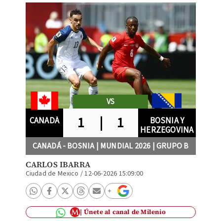
VS
1
|
1
CANADÁ
BOSNIA Y
HERZEGOVINA
CANADÁ - BOSNIA | MUNDIAL 2026 | GRUPO B
CARLOS IBARRA
Ciudad de Mexico
/
12-06-2026 15:09:00
Únete al canal de Milenio