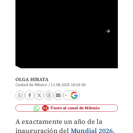
CDMX se
(Ariana
OLGA HIRATA
Ciudad de México
/
11.06.2025 16:18:00
Únete al canal de Milenio
A exactamente un año de la
inauguración del
Mundial 2026
,