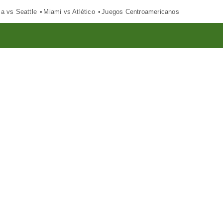
ca vs Seattle
Miami vs Atlético
Juegos Centroamericanos