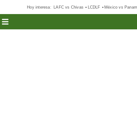
Hoy interesa:
LAFC vs Chivas
LCDLF
México vs Pana