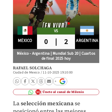
VS
0
|
2
MÉXICO
ARGENTINA
México - Argentina | Mundial Sub 20 | Cuartos
de final 2025 hoy
RAFAEL SOLCHAGA
Ciudad de Mexico
/
11-10-2025 19:10:00
Únete al canal de Milenio
La
selección mexicana
se
posicionó entre las mejores