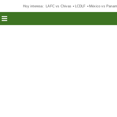
Hoy interesa:
LAFC vs Chivas
LCDLF
México vs Pana