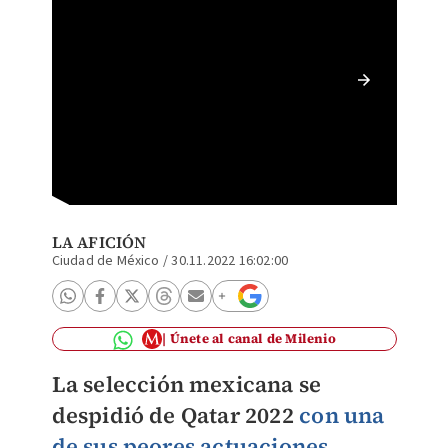
Algunas
actuaci
LA AFICIÓN
Ciudad de México
/
30.11.2022 16:02:00
Únete al canal de Milenio
La selección mexicana se
despidió de Qatar 2022
con una
de sus peores actuaciones