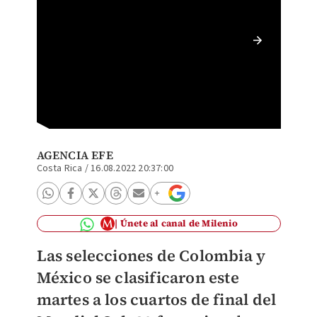
México 
Sub 20
AGENCIA EFE
Costa Rica
/
16.08.2022 20:37:00
Únete al canal de Milenio
Las selecciones de Colombia y
México se clasificaron este
martes a los cuartos de final del