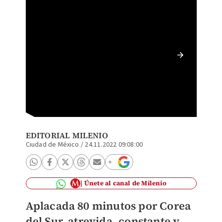
Uruguay
2022 (R
EDITORIAL MILENIO
Ciudad de México
/
24.11.2022 09:08:00
Únete al canal de Milenio
Aplacada 80 minutos por Corea
del Sur, atrevida, constante y