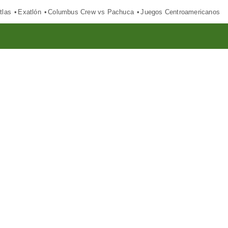
tlas
Exatlón
Columbus Crew vs Pachuca
Juegos Centroamericanos