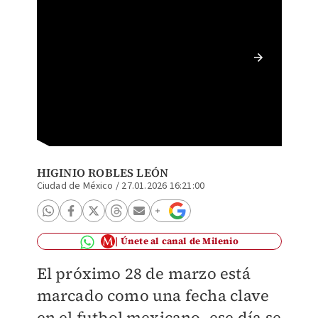
América
tras su
HIGINIO ROBLES LEÓN
Ciudad de México
/
27.01.2026 16:21:00
Únete al canal de Milenio
El próximo 28 de marzo está
marcado como una fecha clave
en el futbol mexicano, ese día se