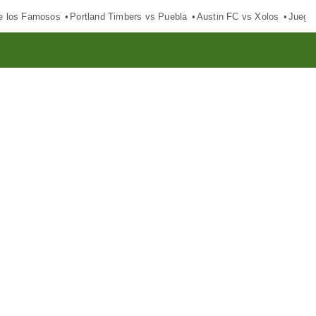
e los Famosos
Portland Timbers vs Puebla
Austin FC vs Xolos
Juego