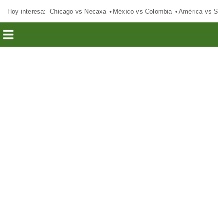
Hoy interesa:
Chicago vs Necaxa
México vs Colombia
América vs S