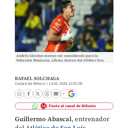
Andrés Sánchez merece ser considerado para la
Selección Mexicana, afirma técnico del Atlético San
Luis (Imago7)
RAFAEL SOLCHAGA
Ciudad de México
/
14.01.2026 22:55:00
Únete al canal de Milenio
Guillermo Abascal
, entrenador
del
Atlético de San Luis
,