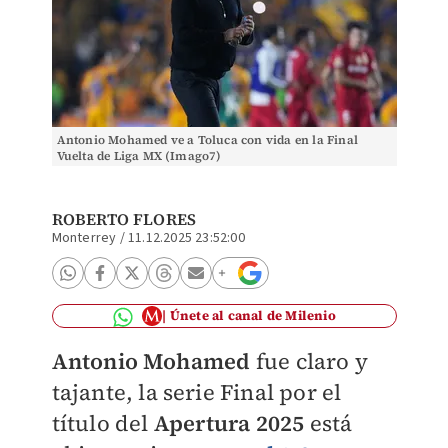
Antonio Mohamed ve a Toluca con vida en la Final
Vuelta de Liga MX (Imago7)
ROBERTO FLORES
Monterrey
/
11.12.2025 23:52:00
Únete al canal de Milenio
Antonio Mohamed
fue claro y
tajante, la serie Final por el
título del
Apertura 2025
está