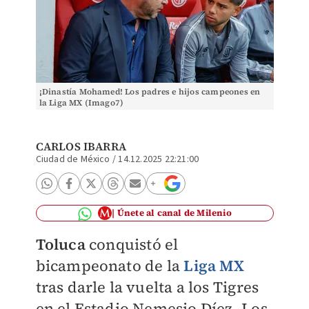
¡Dinastía Mohamed! Los padres e hijos campeones en
la Liga MX (Imago7)
CARLOS IBARRA
Ciudad de México
/
14.12.2025 22:21:00
Únete al canal de Milenio
Toluca
conquistó el
bicampeonato de la
Liga MX
tras darle la vuelta a los Tigres
en el Estadio Nemesio Díez. Los