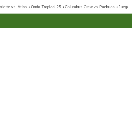
rlotte vs. Atlas
Onda Tropical 25
Columbus Crew vs Pachuca
Juegos