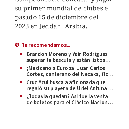
su primer mundial de clubes el
pasado 15 de diciembre del
2023 en Jeddah, Arabia.
Te recomendamos...
Brandon Moreno y Yair Rodríguez
superan la báscula y están listos
para UFC México
¡Mexicano a Europa! Juan Carlos
Cortez, canterano del Necaxa, ficha
por el Sevilla
Cruz Azul busca a aficionada que
regaló su playera de Uriel Antuna a
niño en emotivo momento | VIDEO
¿Todavía quedan? Así fue la venta
de boletos para el Clásico Nacional
Chivas-América en Concachampions