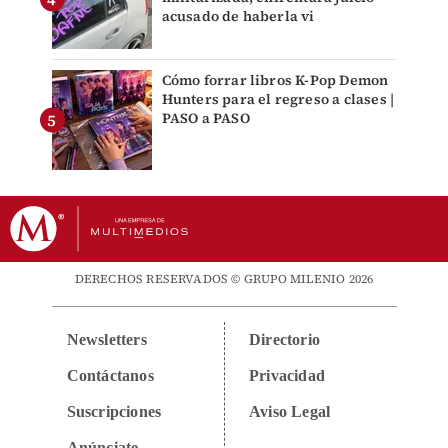
acusado de haberla vi
Cómo forrar libros K-Pop Demon
Hunters para el regreso a clases |
PASO a PASO
DERECHOS RESERVADOS © GRUPO MILENIO 2026
Newsletters
Directorio
Contáctanos
Privacidad
Suscripciones
Aviso Legal
Anúnciate