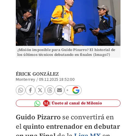
¿Misión imposible para Guido Pizarro? El historial de
los últimos técnicos debutando en finales (Imago7)
ÉRICK GONZÁLEZ
Monterrey
/
09.12.2025 18:52:00
Únete al canal de Milenio
Guido Pizarro
se convertirá en
el
quinto entrenador en debutar
en una Final
de la
Liga MX
en