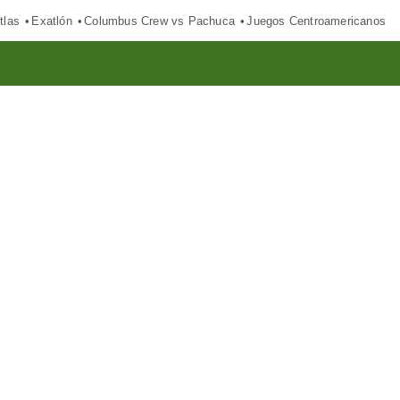
tlas
Exatlón
Columbus Crew vs Pachuca
Juegos Centroamericanos