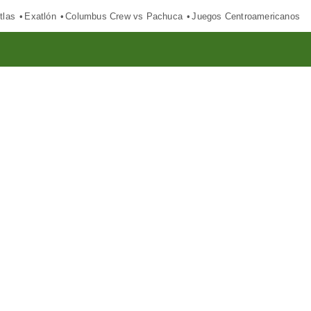
tlas
Exatlón
Columbus Crew vs Pachuca
Juegos Centroamericanos