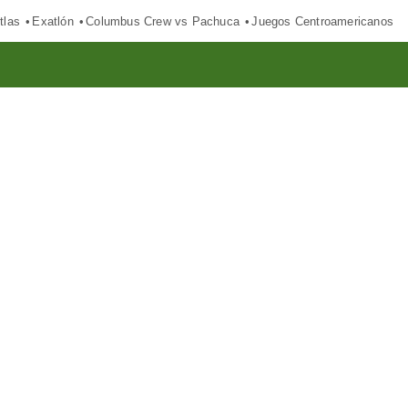
tlas
Exatlón
Columbus Crew vs Pachuca
Juegos Centroamericanos