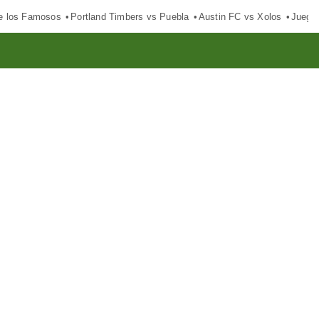
e los Famosos
Portland Timbers vs Puebla
Austin FC vs Xolos
Juego