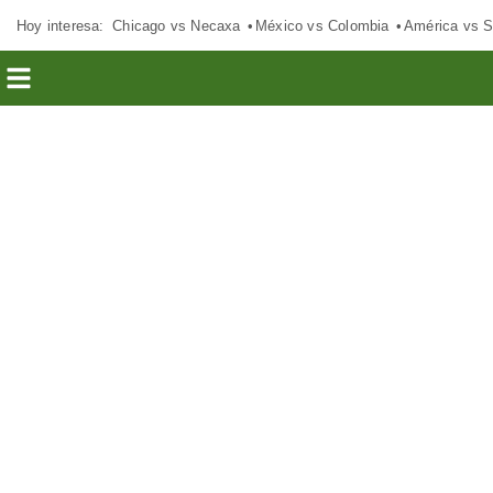
Hoy interesa:
Chicago vs Necaxa
México vs Colombia
América vs S