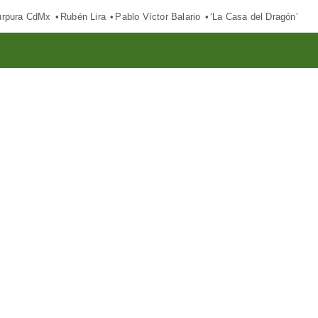
púrpura CdMx
Rubén Lira
Pablo Víctor Balario
‘La Casa del Dragón’