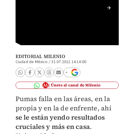
Pumas 
ante Mo
EDITORIAL MILENIO
Ciudad de México
/
31.07.2022 14:14:00
Únete al canal de Milenio
Pumas falla en las áreas, en la
propia y en la de enfrente, ahí
se le están yendo resultados
cruciales y más en casa
.