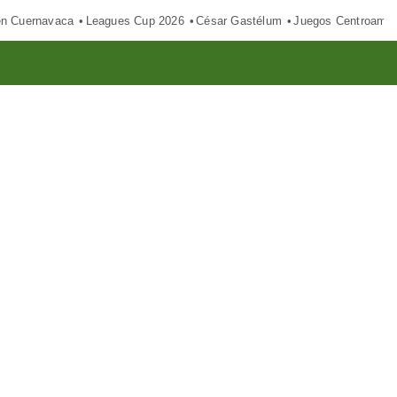
en Cuernavaca
Leagues Cup 2026
César Gastélum
Juegos Centroamer