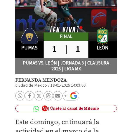
FINAL
1
|
1
PUMAS
LEÓN
PUMAS VS. LEÓN | JORNADA 3 | CLAUSURA
2026 | LIGA MX
FERNANDA MENDOZA
Ciudad de Mexico
/
18-01-2026 14:03:00
Únete al canal de Milenio
Este domingo, cntinuará la
actividad en el marco de la