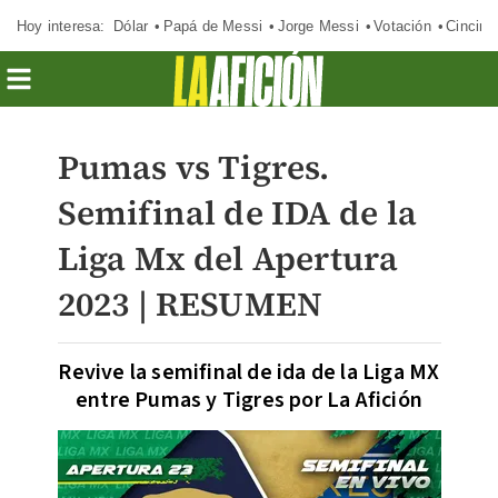
Hoy interesa:
Dólar
Papá de Messi
Jorge Messi
Votación
Cincinn
Pumas vs Tigres.
Semifinal de IDA de la
Liga Mx del Apertura
2023 | RESUMEN
Revive la semifinal de ida de la Liga MX
entre Pumas y Tigres por La Afición