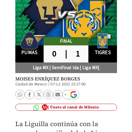
FINAL
0
|
1
PUMAS
TIGRES
Liga MX | Semifinal Ida | Liga MX|
MOISES ENRÍQUEZ BORGES
Ciudad de Mexico
/
07-12-2023 23:27:00
Únete al canal de Milenio
La Liguilla continúa con la