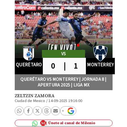
VS
0
|
1
QUERÉTARO
MONTERREY
QUERÉTARO VS MONTERREY | JORNADA 8 |
APERTURA 2025 | LIGA MX
ZELTZIN ZAMORA
Ciudad de Mexico
/
14-09-2025 19:16:00
Únete al canal de Milenio