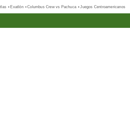
tlas
Exatlón
Columbus Crew vs Pachuca
Juegos Centroamericanos