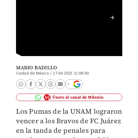
Pumas v
Play-In
MARIO BADILLO
Ciudad de México
/
27.04.2025 21:06:00
Únete al canal de Milenio
Los Pumas de la UNAM lograron
vencer a los Bravos de FC Juárez
en la tanda de penales para