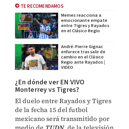
TE RECOMENDAMOS
Memes reacciona a
emocionante empate
entre Tigres y Rayados
en el Clásico Regio
André-Pierre Gignac
enfurece tras salir de
cambio en el Clásico
Regio ante Rayados |
VIDEO
¿En dónde ver EN VIVO
Monterrey vs Tigres?
El duelo entre Rayados y Tigres
de la fecha 15 del futbol
mexicano será transmitido por
medio de
TUDN
, de la televisión