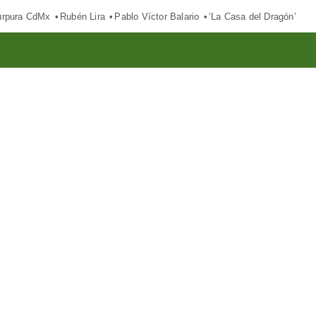
púrpura CdMx
Rubén Lira
Pablo Víctor Balario
‘La Casa del Dragón’