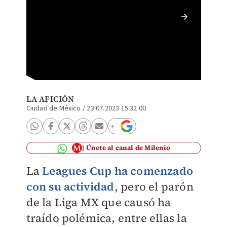
Werever
Cup a c
LA AFICIÓN
Ciudad de México
/
23.07.2023 15:32:00
Únete al canal de Milenio
La
Leagues Cup ha comenzado
con su actividad
, pero el parón
de la Liga MX que causó ha
traído polémica, entre ellas la