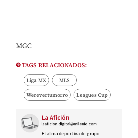
MGC
TAGS RELACIONADOS:
Liga MX
MLS
Werevertumorro
Leagues Cup
La Afición
laaficion.digital@milenio.com
El alma deportiva de grupo