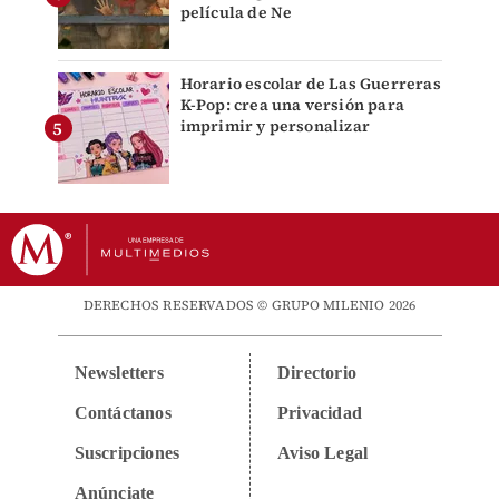
película de Ne
Horario escolar de Las Guerreras
K-Pop: crea una versión para
imprimir y personalizar
DERECHOS RESERVADOS © GRUPO MILENIO 2026
Newsletters
Directorio
Contáctanos
Privacidad
Suscripciones
Aviso Legal
Anúnciate