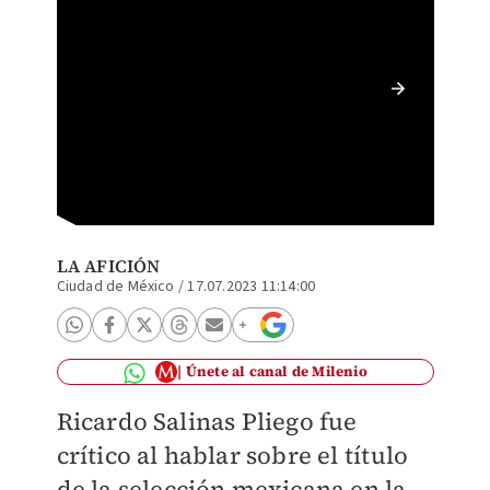
Salinas
en la C
LA AFICIÓN
Ciudad de México
/
17.07.2023 11:14:00
Únete al canal de Milenio
Ricardo Salinas Pliego fue
crítico al hablar sobre el título
de la selección mexicana en la