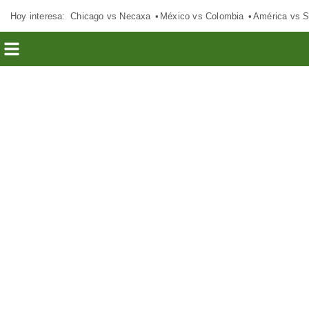
Hoy interesa:
Chicago vs Necaxa
México vs Colombia
América vs S