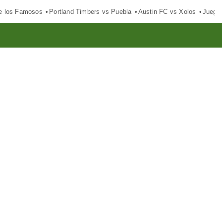
e los Famosos
Portland Timbers vs Puebla
Austin FC vs Xolos
Juego