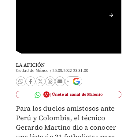
Tri tuv
(Selecc
LA AFICIÓN
Ciudad de México
/
25.09.2022 23:31:00
Únete al canal de Milenio
Para los duelos amistosos ante
Perú y Colombia, el técnico
Gerardo Martino dio a conocer
una lista de 31 futbolistas para