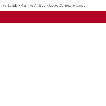
ca vs Seattle
Miami vs Atlético
Juegos Centroamericanos