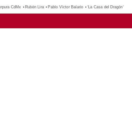
púrpura CdMx
Rubén Lira
Pablo Víctor Balario
‘La Casa del Dragón’